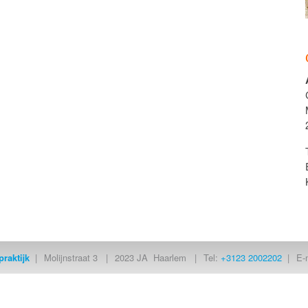
raktijk
Molijnstraat 3
2023 JA
Haarlem
Tel:
+3123 2002202
E-