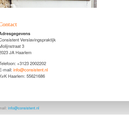
Contact
Adresgegevens
Consistent Verslavingspraktijk
Molijnstraat 3
2023 JA Haarlem
Telefoon: +3123 2002202
E-mail:
info@consistent.nl
KvK Haarlem: 55621686
mail:
info@consistent.nl