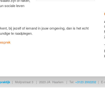
slaafd zijn of raken,
hun sociale leven
nt, bij jezelf of iemand in jouw omgeving, dan is het echt
undige te raadplegen.
gesprek
raktijk
Molijnstraat 3
2023 JA
Haarlem
Tel:
+3123 2002202
E-