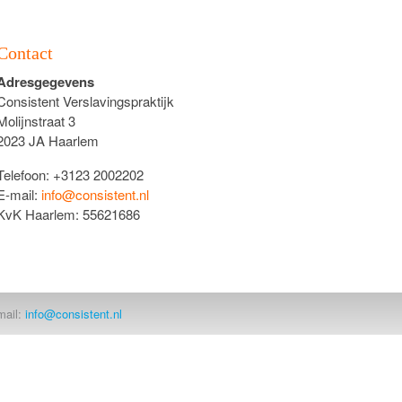
Contact
Adresgegevens
Consistent Verslavingspraktijk
Molijnstraat 3
2023 JA Haarlem
Telefoon: +3123 2002202
E-mail:
info@consistent.nl
KvK Haarlem: 55621686
mail:
info@consistent.nl